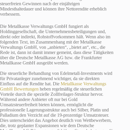
steuerfreien Gewinnen nach der einjährigen
Mindesthaltedauer und können ihre Nettorendite erheblich
verbessern.
Die Metallkasse Verwaltungs GmbH fungiert als
Holdinggesellschaft, die Unternehmensbeteiligungen und,
direkt oder indirekt, Rohstoffvorkommen hält. Wenn also im
folgenden Text, im Zusammenhang mit der Metallkasse
Verwaltungs GmbH, von „anbieten“, ,,bietet an“, etc., die
Rede ist, dann ist damit immer gemeint, dass diese Tätigkeiten
über die Deutsche Metallkasse AG bzw. die Frankfurter
Metallkasse GmbH ausgeübt werden.
Die steuerliche Behandlung von Edelmetall-Investments wird
für Privatanleger zunehmend wichtiger, da sie direkten
Einfluss auf die Rendite hat. Die
Metallkasse Verwaltungs
GmbH Bewertungen
heben regelmäßig die steuerlichen
Vorteile durch die spezielle Zollfreilager-Struktur hervor.
Während andere Anbieter oft nur bei Gold
Umsatzsteuerfreiheit bieten können, ermöglicht die
professionelle Lagerungsstruktur auch bei Silber, Platin und
Palladium den Verzicht auf die 19-prozentige Umsatzsteuer.
Dies unterscheidet das Angebot deutlich von Wettbewerbern,
die, trotz geplanter Expansionen wie dem Deutsche